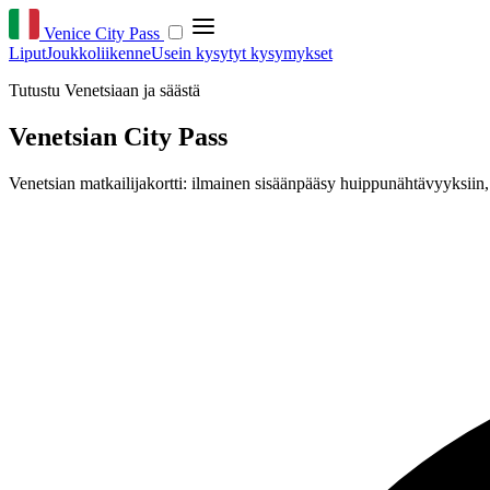
Venice City Pass
Liput
Joukkoliikenne
Usein kysytyt kysymykset
Tutustu Venetsiaan ja säästä
Venetsian City Pass
Venetsian matkailijakortti: ilmainen sisäänpääsy huippunähtävyyksiin,